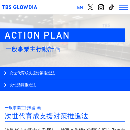
EN
一般事業主行動計画
chevron_right
会社概要
chevron_right
グロウディアの思い
chevron_right
次世代育成支援対策推進法
chevron_right
事業紹介
chevron_right
女性活躍推進法
chevron_right
アクセス
一般事業主行動計画
次世代育成支援対策推進法