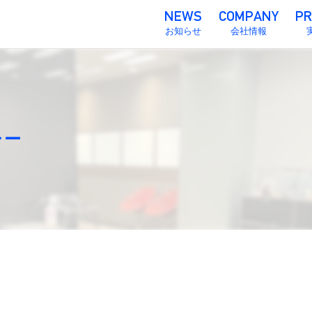
お知らせ
会社情報
chevron_right
会社概要
chevron_right
グロウディアの思い
chevron_right
事業紹介
chevron_right
アクセス
シー