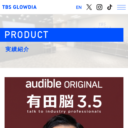
EN
実績紹介
chevron_right
会社概要
chevron_right
グロウディアの思い
chevron_right
事業紹介
chevron_right
アクセス