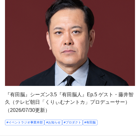
『有田脳』シーズン3.5『有田脳人』Ep.5 ゲスト・藤井智
久（テレビ朝日「くりぃむナントカ」プロデューサー）
（2026/07/30更新）
#イベントラジオ事業本部
#お知らせ
#プロダクト
#有田脳