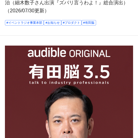
治（細木数子さん出演『ズバリ言うわよ！』総合演出）
（2026/07/30更新）
#イベントラジオ事業本部
#お知らせ
#プロダクト
#有田脳