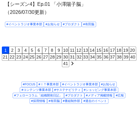
【シーズン4】Ep.01 「小澤陽子脳」
（2026/07/30更新）
#イベントラジオ事業本部
#お知らせ
#プロダクト
#有田脳
1
2
3
4
5
6
7
8
9
10
11
12
13
14
15
16
17
18
19
20
21
22
23
24
25
26
27
28
29
30
31
32
33
34
35
36
37
38
39
40
chevron_right
41
#FOCUS
#ＩＴ事業本部
#イベントラジオ事業本部
#お知らせ
#コンテンツ事業本部
#サステナビリティ
#ショッピング事業本部
#フェローコラム「組織開発日記」
#プロダクト
#メディア掲載情報
#広報
#採用情報
#有田脳
#番組制作部
#過去のイベント