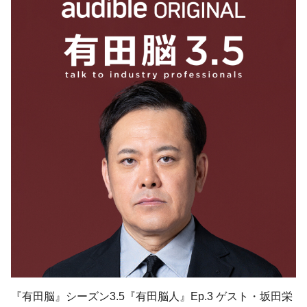
『有田脳』シーズン3.5『有田脳人』Ep.3 ゲスト・坂田栄