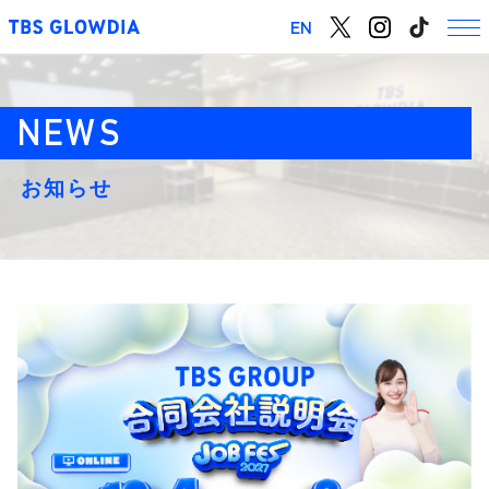
EN
お知らせ
chevron_right
会社概要
chevron_right
グロウディアの思い
chevron_right
事業紹介
chevron_right
アクセス