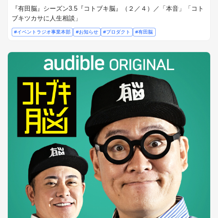
『有田脳』シーズン3.5『コトブキ脳』（２／４）／「本音」「コト
ブキツカサに人生相談」
#イベントラジオ事業本部
#お知らせ
#プロダクト
#有田脳