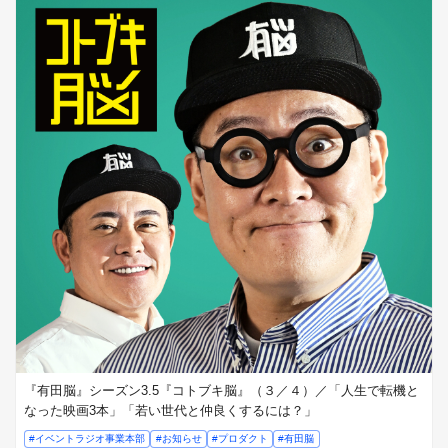
『有田脳』シーズン3.5『コトブキ脳』（３／４）／「人生で転機と
なった映画3本」「若い世代と仲良くするには？」
#イベントラジオ事業本部
#お知らせ
#プロダクト
#有田脳