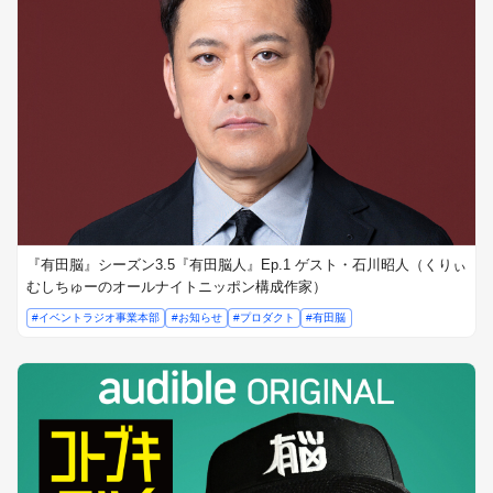
『有田脳』シーズン3.5『有田脳人』Ep.1 ゲスト・石川昭人（くりぃ
むしちゅーのオールナイトニッポン構成作家）
#イベントラジオ事業本部
#お知らせ
#プロダクト
#有田脳