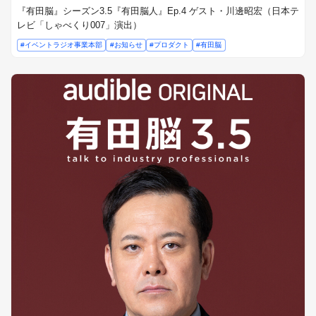
『有田脳』シーズン3.5『有田脳人』Ep.4 ゲスト・川邊昭宏（日本テ
レビ「しゃべくり007」演出）
#イベントラジオ事業本部
#お知らせ
#プロダクト
#有田脳