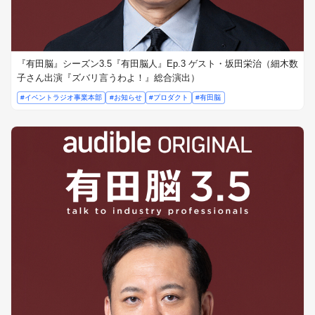
『有田脳』シーズン3.5『有田脳人』Ep.3 ゲスト・坂田栄治（細木数
子さん出演『ズバリ言うわよ！』総合演出）
#イベントラジオ事業本部
#お知らせ
#プロダクト
#有田脳