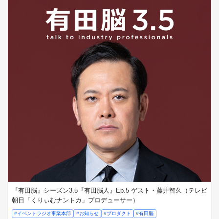
『有田脳』シーズン3.5『有田脳人』Ep.5 ゲスト・藤井智久（テレビ
朝日「くりぃむナントカ」プロデューサー）
#イベントラジオ事業本部
#お知らせ
#プロダクト
#有田脳