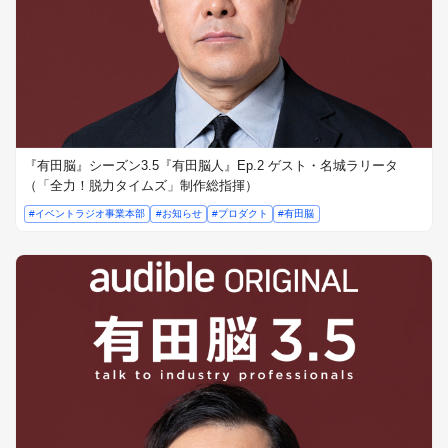
『有田脳』シーズン3.5『有田脳人』Ep.2 ゲスト・名城ラリータ
（「全力！脱力タイムズ」制作総指揮）
#イベントラジオ事業本部
#お知らせ
#プロダクト
#有田脳