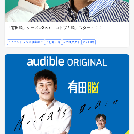
『有田脳』シーズン3.5：『コトブキ脳』スタート！！
#イベントラジオ事業本部
#お知らせ
#プロダクト
#有田脳