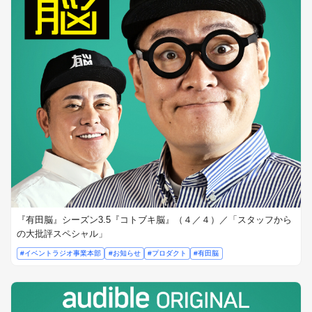
『有田脳』シーズン3.5『コトブキ脳』（４／４）／「スタッフから
の大批評スペシャル」
#イベントラジオ事業本部
#お知らせ
#プロダクト
#有田脳