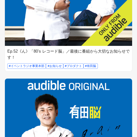
Ep.52《ん》「80’s レコード脳」／最後に番組から大切なお知らせで
す！
#イベントラジオ事業本部
#お知らせ
#プロダクト
#有田脳