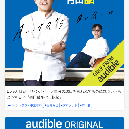
Ep.50《わ》「ワンオペ」／自分の悪口を言われてるのに気づいたら
どうする？『有田哲平の二択脳』
#イベントラジオ事業本部
#お知らせ
#プロダクト
#有田脳