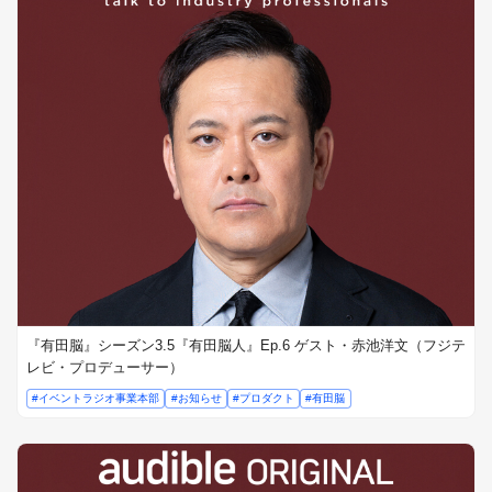
『有田脳』シーズン3.5『有田脳人』Ep.6 ゲスト・赤池洋文（フジテ
レビ・プロデューサー）
#イベントラジオ事業本部
#お知らせ
#プロダクト
#有田脳