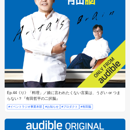
Ep.44《り》「料理」／娘に言われたくない言葉は、うざい or つま
らない？『有田哲平の二択脳』
#イベントラジオ事業本部
#お知らせ
#プロダクト
#有田脳