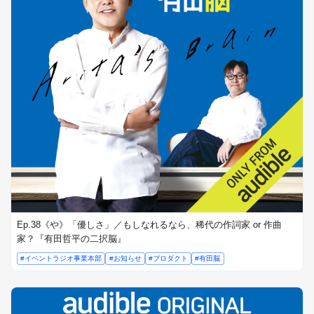
Ep.38《や》「優しさ」／もしなれるなら、稀代の作詞家 or 作曲
家？『有田哲平の二択脳』
#イベントラジオ事業本部
#お知らせ
#プロダクト
#有田脳