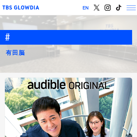
EN
有田脳
chevron_right
会社概要
chevron_right
グロウディアの思い
chevron_right
事業紹介
chevron_right
アクセス