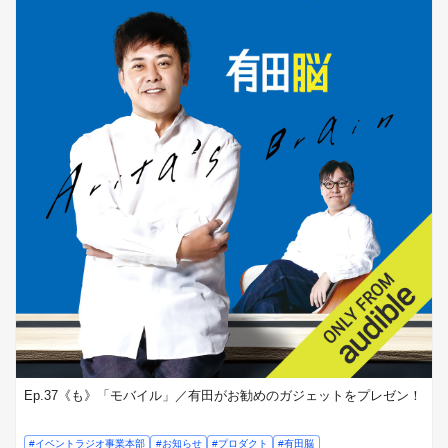
Ep.37《も》「モバイル」／有田がお勧めのガジェットをプレゼン！
#イベントラジオ事業本部
#お知らせ
#プロダクト
#有田脳